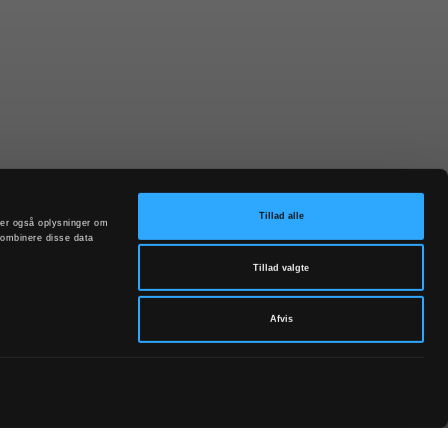
Tillad alle
deler også oplysninger om
kombinere disse data
Tillad valgte
Afvis
Babysalmesang