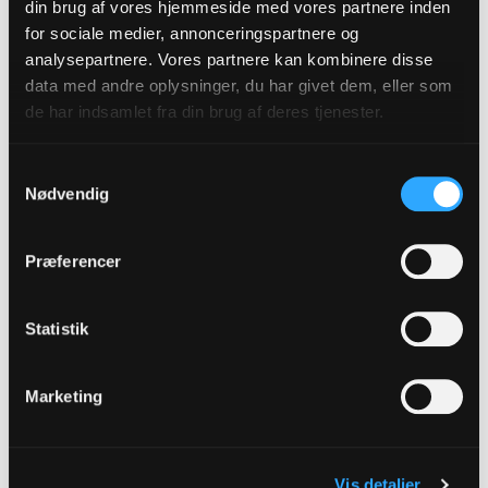
din brug af vores hjemmeside med vores partnere inden
for sociale medier, annonceringspartnere og
analysepartnere. Vores partnere kan kombinere disse
data med andre oplysninger, du har givet dem, eller som
de har indsamlet fra din brug af deres tjenester.
Samtykkevalg
Nødvendig
Ørestad
Præferencer
Den ny kirke i Ørestad
Statistik
Menighedsrådet i Islands Brygges Sogn har nu
fundet vinderen af arkitektkonkurrencen til den
Marketing
nye kirke i Ørestaden. Det blev Henning
Larsens tegnestue med et visionært og
usædvanligt projekt.
Vis detaljer