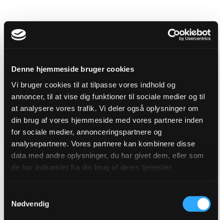
Denne hjemmeside bruger cookies
Vi bruger cookies til at tilpasse vores indhold og
annoncer, til at vise dig funktioner til sociale medier og til
at analysere vores trafik. Vi deler også oplysninger om
din brug af vores hjemmeside med vores partnere inden
for sociale medier, annonceringspartnere og
analysepartnere. Vores partnere kan kombinere disse
data med andre oplysninger, du har givet dem, eller som
de har indsamlet fra din brug af deres tjenester.
Samtykkevalg
2021
Nødvendig