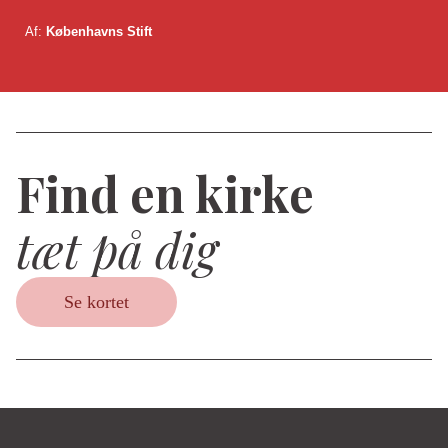
Af:
Københavns Stift
Find en kirke
tæt på dig
Se kortet