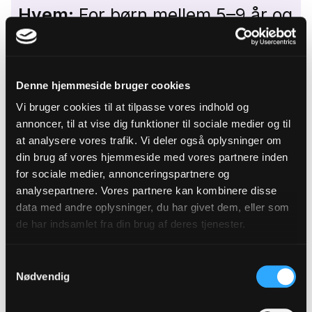
Hvem:
For børn mellem 5–9 år og
deres voksne.
Hvor meget:
Det er gratis at
Denne hjemmeside bruger cookies
deltage, og man møder bare op
Vi bruger cookies til at tilpasse vores indhold og
på dagen.
annoncer, til at vise dig funktioner til sociale medier og til
at analysere vores trafik. Vi deler også oplysninger om
Hvornår:
En lørdag om måneden
din brug af vores hjemmeside med vores partnere inden
Hvor:
TeaterLeg finder sted i tre
for sociale medier, annonceringspartnere og
analysepartnere. Vores partnere kan kombinere disse
københavnske kirker med samme
data med andre oplysninger, du har givet dem, eller som
tema, så man vælger blot den
de har indsamlet fra din brug af deres tjenester.
dato, der passer bedst, og møder
Samtykkevalg
op.
Nødvendig