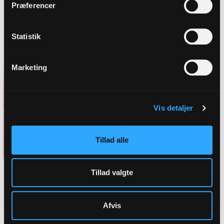
Præferencer
Statistik
Marketing
Vis detaljer
Tillad alle
Tillad valgte
Afvis
Vi vil undervejs bruge kostumer,