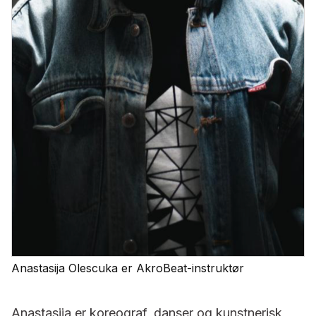
Anastasija Olescuka er AkroBeat-instruktør
Anastasija er koreograf, danser og kunstnerisk