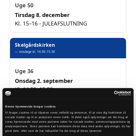
Uge 50
Tirsdag 8. december
Kl. 15–16 - JULEAFSLUTNING
Skelgårdskirken
— onsdage kl. 14.30–15.30
Uge 36
Onsdag 2. september
Kl. 14.30–15.30
Uge 37
Denne hjemmeside bruger cookies
Onsdag 9. september
Vi bruger cookies til at tilpasse vores indhold og annoncer, til at vise dig funktioner til
sociale medier og til at analysere vores trafik. Vi deler også oplysninger om din brug af
Kl. 14.30–15.30
vores hjemmeside med vores partnere inden for sociale medier, annonceringspartnere og
analysepartnere. Vores partnere kan kombinere disse data med andre oplysninger, du har
givet dem, eller som de har indsamlet fra din brug af deres tjenester.