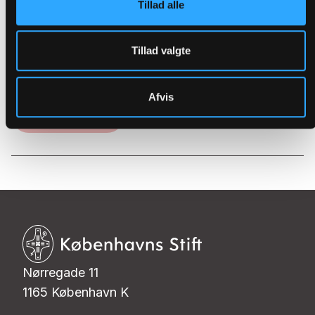
Tillad alle
Find en kirke
Tillad valgte
tæt på dig
Afvis
Se kortet
Nørregade 11
1165 København K