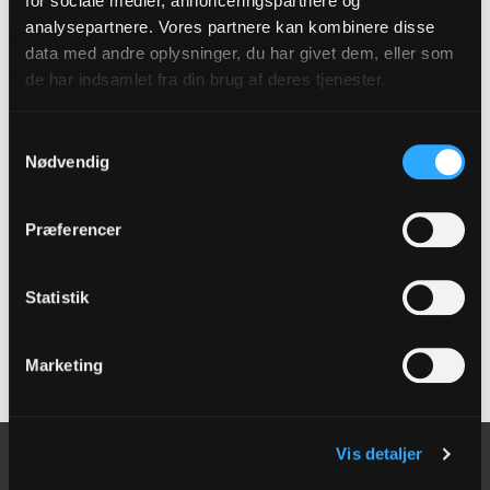
for sociale medier, annonceringspartnere og
Arkitekt Julius Nielsen står bag byggeriet, der er støttet af
analysepartnere. Vores partnere kan kombinere disse
Kirkefondet. Nina Nørgaard har lavet dåbsfad, kalk, kande
data med andre oplysninger, du har givet dem, eller som
og disk til kirkerummet.
de har indsamlet fra din brug af deres tjenester.
Samtykkevalg
Nødvendig
Find en kirke
tæt på dig
Præferencer
Statistik
Se kortet
Marketing
Vis detaljer