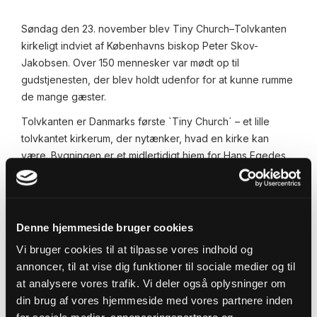
Søndag den 23. november blev Tiny Church–Tolvkanten
kirkeligt indviet af Københavns biskop Peter Skov-
Jakobsen. Over 150 mennesker var mødt op til
gudstjenesten, der blev holdt udenfor for at kunne rumme
de mange gæster.
Tolvkanten er Danmarks første `Tiny Church´ – et lille
tolvkantet kirkerum, der nytænker, hvad en kirke kan
være. Bygningen er et midlertidigt hjem for Hans Egedes
Sogn, mens bydelen venter på en permanent kirke, der
skal bygges i den hurtigt voksende bydel i Nordhavn.
Kirken er en såkaldt ceremoni-kirke, hvor mennesker kan
Denne hjemmeside bruger cookies
få dåb, konfirmation og bryllup. Det betyder også, at der
ikke er gudstjenester hver søndag. Til gengæld vil der
Vi bruger cookies til at tilpasse vores indhold og
foregå mange andre aktiviteter – foredrag, koncerter,
annoncer, til at vise dig funktioner til sociale medier og til
undervisning, yoga og fællesspisninger mv, så kirken
at analysere vores trafik. Vi deler også oplysninger om
bliver et naturligt samlingspunkt i bydelen.
din brug af vores hjemmeside med vores partnere inden