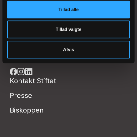
Tillad alle
Nørregade 11
1165 København K
Tillad valgte
+45 33476500
Afvis
kmkbh@km.dk
Kontakt Stiftet
Presse
Biskoppen