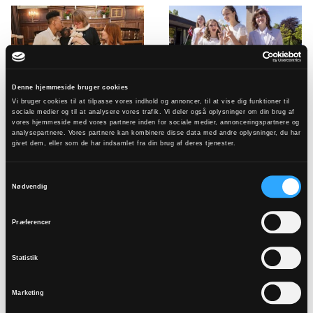
Baptism
Confirmation
Denne hjemmeside bruger cookies
Vi bruger cookies til at tilpasse vores indhold og annoncer, til at vise dig funktioner til
sociale medier og til at analysere vores trafik. Vi deler også oplysninger om din brug af
vores hjemmeside med vores partnere inden for sociale medier, annonceringspartnere og
analysepartnere. Vores partnere kan kombinere disse data med andre oplysninger, du har
givet dem, eller som de har indsamlet fra din brug af deres tjenester.
Marriage
Funeral
Samtykkevalg
Nødvendig
Præferencer
Back to home
Calendar
Contact us
Statistik
Marketing