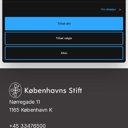
Find en kirke
Vis detaljer
tæt på dig
Tillad alle
Se kortet
Tillad valgte
Afvis
Nørregade 11
1165 København K
+45 33476500