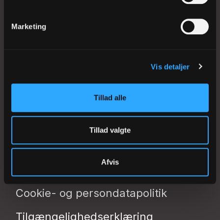
+45 33476500
Marketing
kmkbh@km.dk
Vis detaljer
Kontakt Stiftet
Presse
Tillad alle
Biskoppen
Tillad valgte
Afvis
Folkekirkens Intranet
Cookie- og persondatapolitik
Tilgængelighedserklæring