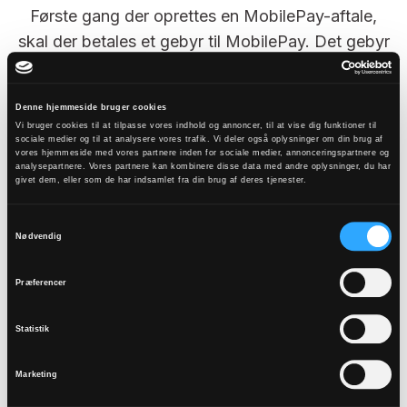
Første gang der oprettes en MobilePay-aftale,
skal der betales et gebyr til MobilePay. Det gebyr
er i øjeblikket (2019) kr. 999.
Denne hjemmeside bruger cookies
Mulighed for gebyrfritagelse
Vi bruger cookies til at tilpasse vores indhold og annoncer, til at vise dig funktioner til
MobilePay har oplyst, at de for nuværende er
sociale medier og til at analysere vores trafik. Vi deler også oplysninger om din brug af
vores hjemmeside med vores partnere inden for sociale medier, annonceringspartnere og
indstillet på at give favør til Folkekirken, og de
analysepartnere. Vores partnere kan kombinere disse data med andre oplysninger, du har
givet dem, eller som de har indsamlet fra din brug af deres tjenester.
tilbyder derfor gebyrfritagelse ved indsamlinger i
Folkekirken.
Samtykkevalg
Nødvendig
For at få gebyrfritagelse skal menighedsrådet ved
oprettelsen af løsningen oplyse, at der er tale om
Præferencer
indsamling inden for Folkekirken. Menighedsråd,
der allerede har oprettet løsningen, kan kontakte
Statistik
MobilePay, for at få gebyrfritagelse fremover.
Marketing
Beslutningen om at anvende digital betalingsløsning