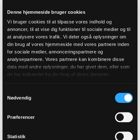
forstå, hvad den handler om. Hvis vi bare siger: “Hold op
med det”, gør vi det værre. Vi er nødt til at møde barnet i
Denne hjemmeside bruger cookies
følelsen.
Vi bruger cookies til at tilpasse vores indhold og
Nogle søskendekonstruktioner kan skabe ekstra
annoncer, til at vise dig funktioner til sociale medier og til
konflikter og konkurrence mellem søskende; for drenge
at analysere vores trafik. Vi deler også oplysninger om
gælder det især, hvis der ikke er klarhed om
din brug af vores hjemmeside med vores partnere inden
magthierarkiet, og hvem der er alfahannen. To drenge
for sociale medier, annonceringspartnere og
med lille aldersforskel vil derfor ofte konkurrere og true
analysepartnere. Vores partnere kan kombinere disse
hin- anden for at afklare hierarkiet.
data med andre oplysninger, du har givet dem, eller som
de har indsamlet fra din brug af deres tjenester.
På samme måde kan en storebror føle sig truet af en
lillesøster, da pigers udvikling går hurtigere end drenges,
og hun derfor kan overhale ham både socialt, fagligt og
Samtykkevalg
Nødvendig
også motorisk, hvilket gør, at han føler sig truet på sin
position og derfor reagerer.
Præferencer
Videre i livet
Statistik
En ting er barndommen, men hvad sker der senere i livet?