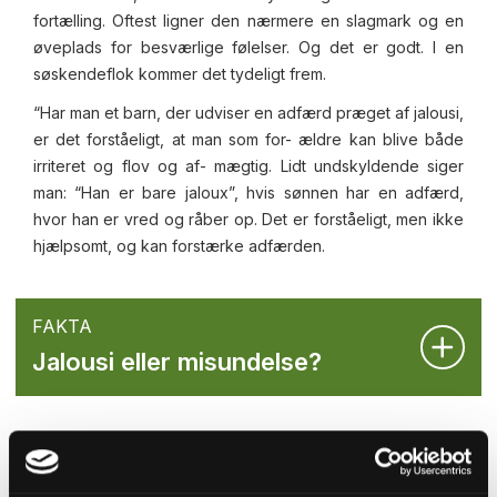
fortælling. Oftest ligner den nærmere en slagmark og en
øveplads for besværlige følelser. Og det er godt. I en
søskendeflok kommer det tydeligt frem.
“Har man et barn, der udviser en adfærd præget af jalousi,
er det forståeligt, at man som for- ældre kan blive både
irriteret og flov og af- mægtig. Lidt undskyldende siger
man: “Han er bare jaloux”, hvis sønnen har en adfærd,
hvor han er vred og råber op. Det er forståeligt, men ikke
hjælpsomt, og kan forstærke adfærden.
FAKTA
Jalousi eller misundelse?
Ifølge Heidi Agerkvist er det mere hjælpsomt at være
nysgerrig og kigge bag om barnets adfærd og forsøge at