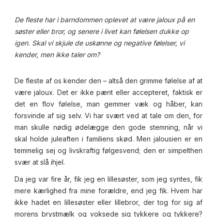
De fleste har i barndommen oplevet at være jaloux på en
søster eller bror, og senere i livet kan følelsen dukke op
igen. Skal vi skjule de uskønne og negative følelser, vi
kender, men ikke taler om?
De fleste af os kender den – altså den grimme følelse af at
være jaloux. Det er ikke pænt eller accepteret, faktisk er
det en flov følelse, man gemmer væk og håber, kan
forsvinde af sig selv. Vi har svært ved at tale om den, for
man skulle nødig ødelægge den gode stemning, når vi
skal holde juleaften i familiens skød. Men jalousien er en
temmelig sej og livskraftig følgesvend; den er simpelthen
svær at slå ihjel.
Da jeg var fire år, fik jeg en lillesøster, som jeg syntes, fik
mere kærlighed fra mine forældre, end jeg fik. Hvem har
ikke hadet en lillesøster eller lillebror, der tog for sig af
morens brystmælk og voksede sig tykkere og tykkere?