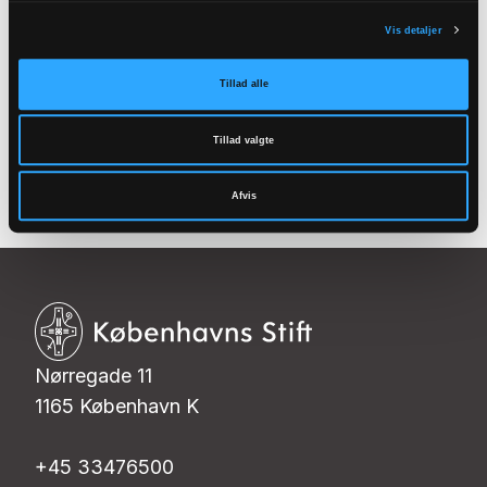
Find en kirke
Vis detaljer
tæt på dig
Tillad alle
Se kortet
Tillad valgte
Afvis
Nørregade 11
1165 København K
+45 33476500