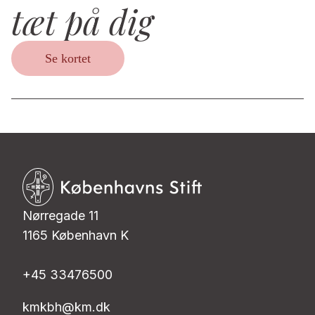
tæt på dig
Se kortet
Nørregade 11
1165 København K
+45 33476500
kmkbh@km.dk