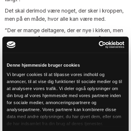
Det skal derimod være noget, der sker i kroppen,
men på en måde, hvor alle kan være med.
”Der er mange deltagere, der er nye i kirken, men
mange er også nye i kroppen. Derfor går jeg rundt
og hjælper deltagerne med at finde bedst muligt
ind i stillingerne”.
Denne hjemmeside bruger cookies
For Kamilla Bugge er det helt afgørende at være
med til at give det moderne menneske svar på
Vi bruger cookies til at tilpasse vores indhold og
annoncer, til at vise dig funktioner til sociale medier og til
dets søgen. Hendes grundlæggende erfaring er
at analysere vores trafik. Vi deler også oplysninger om
nemlig, at mange søger efter spiritualitet,
din brug af vores hjemmeside med vores partnere inden
autenticitet og mening.
for sociale medier, annonceringspartnere og
analysepartnere. Vores partnere kan kombinere disse
data med andre oplysninger, du har givet dem, eller som
Det her er altså en måde at åbne kirken op på
de har indsamlet fra din brug af deres tjenester.
over for mennesker, der måske ellers ikke ville