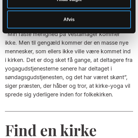
yoga åbner op ind til kirken. Det er dog ikke
nødvendigvis, de samme deltagere, der dukker op
Afvis
til yoga, som til den traditionelle gudstjeneste.
”Min faste menighed på Vestamager kommer
ikke. Men til gengæld kommer der en masse nye
mennesker, som ellers ikke ville være kommet ind
i kirken. Det er dog sket få gange, at deltagere fra
yogagudstjenesterne senere har deltaget i
søndagsgudstjenesten, og det har været skønt”,
siger præsten, der håber og tror, at kirke-yoga vil
sprede sig yderligere inden for folkekirken.
Find en kirke