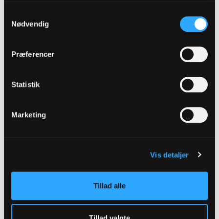
være kommet
Samtykkevalg
Nødvendig
Kamilla Bugge,
Skelgårdskirken
Præferencer
Selvom den spiritualitet, man kan opleve ved at
Statistik
dyrke yoga i kirkerummet, måske er anderledes
end den, man oplever til en almindelig
Marketing
gudstjeneste, fastholder Kamilla Bugge, at det har
noget med kristendom at gøre.
”Når vi laver yoga i kirken, handler det også om
Vis detaljer
kristendom.”
Der er nemlig både bibellæsninger, bønner og
Tillad alle
velsignelse med i sessionen. Ifølge præsten
hænger kristendom og åbenhed sammen, og
Tillad valgte