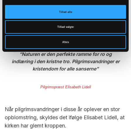
Man kan simpelthen lytte på en mere åben måde,
Tillad alle
ligesom man stiller sig selv mere åbent til rådighed
i en samtale. Det er helt anderledes end at sidde
Tillad valgte
og høre på en monolog.
Afvis
Naturen er den perfekte ramme for ro og
indlæring i den kristne tro. Pilgrimsvandringer er
kristendom for alle sanserne
Pilgrimspræst Elisabeth Lidell
Når pilgrimsvandringer i disse år oplever en stor
opblomstring, skyldes det ifølge Elisabet Lidell, at
kirken har glemt kroppen.