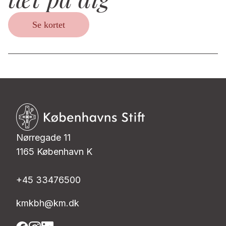
Se kortet
Nørregade 11
1165 København K
+45 33476500
kmkbh@km.dk