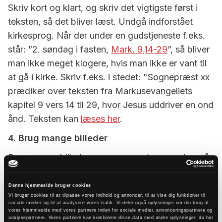
Skriv kort og klart, og skriv det vigtigste først i
teksten, så det bliver læst. Undgå indforstået
kirkesprog. Når der under en gudstjeneste f.eks.
står: ”2. søndag i fasten,
Mark. 9,14-29
”, så bliver
man ikke meget klogere, hvis man ikke er vant til
at gå i kirke. Skriv f.eks. i stedet: "Sognepræst xx
prædiker over teksten fra Markusevangeliets
kapitel 9 vers 14 til 29, hvor Jesus uddriver en ond
ånd. Teksten kan
læses her
.
4. Brug mange billeder
Brug mange billeder og gerne med mennesker på
(og husk tilladelse fra dem, der er i fokus på
billederne). Alt for mange sognehjemmesider har
Denne hjemmeside bruger cookies
Vi bruger cookies til at tilpasse vores indhold og annoncer, til at vise dig funktioner til
billeder af tomme kirkerum og kirkebænke på
sociale medier og til at analysere vores trafik. Vi deler også oplysninger om din brug af
vores hjemmeside med vores partnere inden for sociale medier, annonceringspartnere og
hjemmesiden. Brug helst billeder fra din egen
analysepartnere. Vores partnere kan kombinere disse data med andre oplysninger, du har