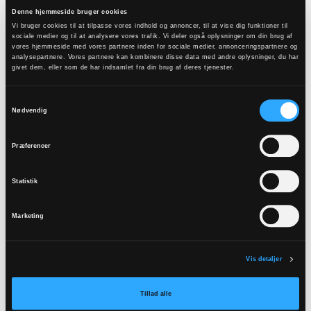
i 2021.
Denne hjemmeside bruger cookies
Vi bruger cookies til at tilpasse vores indhold og annoncer, til at vise dig funktioner til
”Det er positivt, for folkekirken er via sin lokale
sociale medier og til at analysere vores trafik. Vi deler også oplysninger om din brug af
vores hjemmeside med vores partnere inden for sociale medier, annonceringspartnere og
tilstedeværelse og netværk godt rustet til netop
analysepartnere. Vores partnere kan kombinere disse data med andre oplysninger, du har
den indsats med fællesskaber og frivillige lokalt”,
givet dem, eller som de har indsamlet fra din brug af deres tjenester.
siger Kristine Kaaber Pors.
Samtykkevalg
Nødvendig
Husk de særligt sårbare
Præferencer
Flere sogne har deltaget i undersøgelsen, end
sidst den blev foretaget i 2021. Den gang var
Statistik
svarprocenten 67 %, i år har 76 % svaret, hvilket
svarer til 69 sogne ud af 91.
Marketing
Der er desuden blevet suppleret med nye
svarkategorier om stressfri haver, Anonyme
Vis detaljer
Alkoholikere og familienet. Her viser det sig
Tillad alle
blandt andet, at stressfri have, der opstod som et