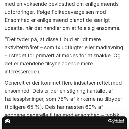
med en voksende bevidsthed om enlige mænds
udfordringer. Ifølge Folkebevægelsen mod
Ensomhed er enlige mænd blandt de særligt
udsatte, når det handler om at føle sig ensomme.
”Det tyder på, at disse tilbud er lidt mere
aktivitetsbåret – som fx udflugter eller madlavning
– i stedet for primært at mødes for at snakke. Og
det er mændene tilsyneladende mere
interesserede i.”
Generelt er der kommet flere indsatser rettet mod
ensomhed. Dels er der en stigning i antallet af
fællesspisninger, som 75% af kirkerne nu tilbyder
(tidligere 65 %). Dels har næsten 60% af
sognene generelle tiltag mod ensomhed – typisk
besøgstjenester og samtaletilbud – mod blot 25%