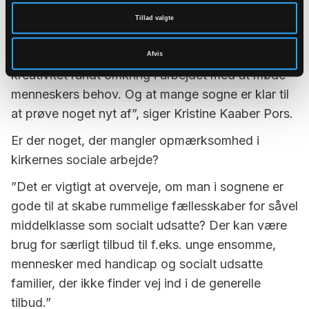
helt nyt fænomen på Vesterbro i Apostelkirken for
Tillad valgte
få år siden, nu kan findes seks steder i stiftet.
”Det vidner efter min mening om, at der er stor
Afvis
kreativitet rundt omkring i arbejdet med at møde
menneskers behov. Og at mange sogne er klar til
at prøve noget nyt af”, siger Kristine Kaaber Pors.
Er der noget, der mangler opmærksomhed i
kirkernes sociale arbejde?
”Det er vigtigt at overveje, om man i sognene er
gode til at skabe rummelige fællesskaber for såvel
middelklasse som socialt udsatte? Der kan være
brug for særligt tilbud til f.eks. unge ensomme,
mennesker med handicap og socialt udsatte
familier, der ikke finder vej ind i de generelle
tilbud.”