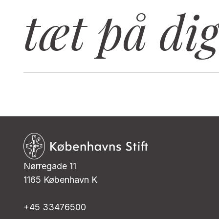
tæt på di
Nørregade 11
1165 København K
+45 33476500