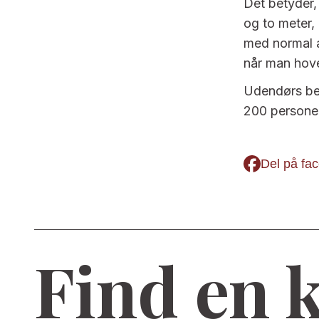
Det betyder,
og to meter, 
med normal a
når man hove
Udendørs beg
200 persone
Del på fa
Find en 