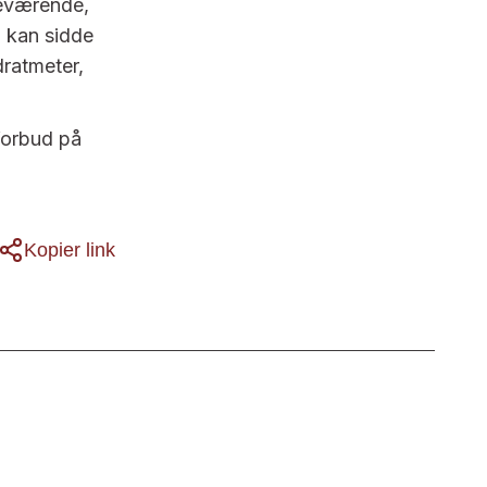
deværende,
, kan sidde
dratmeter,
forbud på
Kopier link