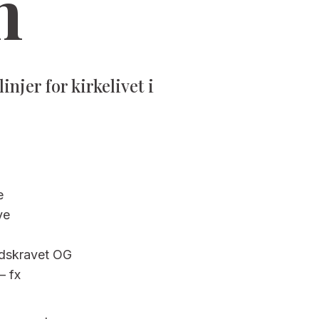
n
njer for kirkelivet i
e
ye
ndskravet OG
– fx