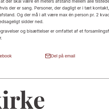
 at der skal være én meters afstand mellem alle tilste
hvis der er sang. Personer, der dagligt er i tæt kontakt
fstand. Og der må i alt være max én person pr. 2 kva
dsageligt sidder ned.
ravelser og bisættelser er omfattet af et forsamlings
r.
cebook
Del på email
kirke