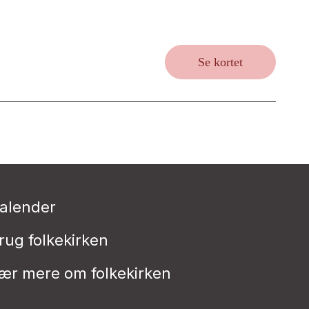
Se kortet
alender
rug folkekirken
ær mere om folkekirken