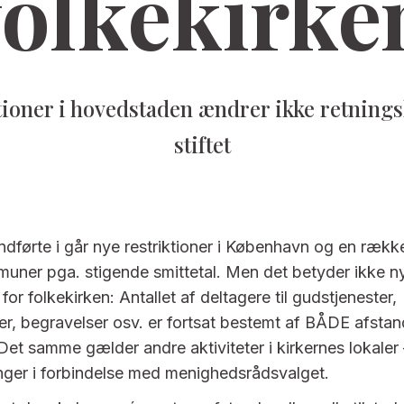
folkekirke
oner i hovedstaden ændrer ikke retningsli
stiftet
ndførte i går nye restriktioner i København og en rækk
ner pga. stigende smittetal. Men det betyder ikke n
r for folkekirken: Antallet af deltagere til gudstjenester,
er, begravelser osv. er fortsat bestemt af BÅDE afsta
Det samme gælder andre aktiviteter i kirkernes lokaler 
nger i forbindelse med menighedsrådsvalget.