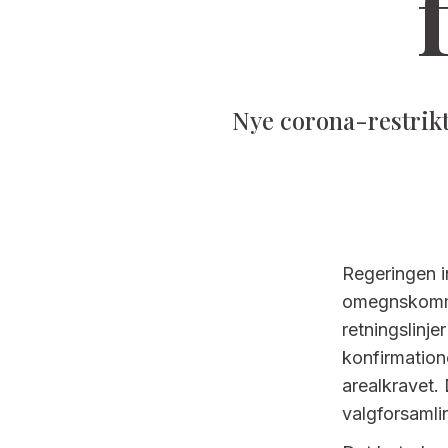
Nye corona-restrikti
Regeringen i
omegnskommu
retningslinje
konfirmation
arealkravet. 
valgforsamli