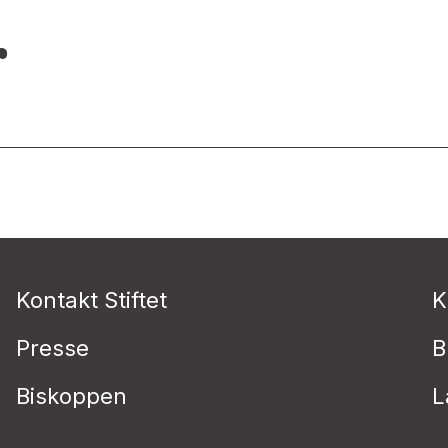
g
Kontakt Stiftet
K
Presse
B
Biskoppen
L