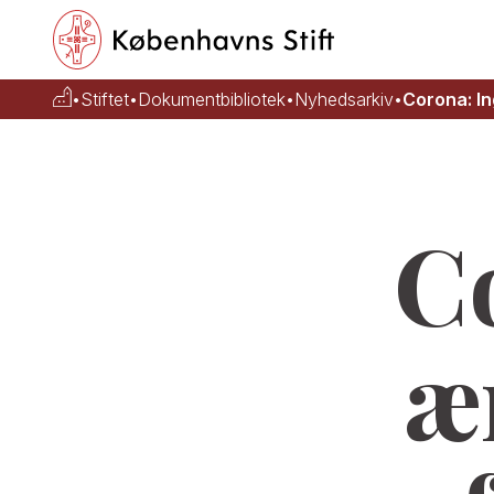
•
Stiftet
•
Dokumentbibliotek
•
Nyhedsarkiv
•
Corona: I
C
æ