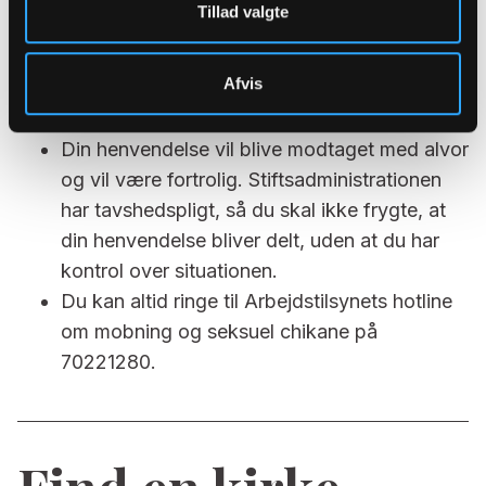
Tillad valgte
Du er altid velkommen til at kontakte
Københavns Stift, hvis du oplever krænkende
Afvis
adfærd på
kmkbh@km.dk
eller på +45 3347
6500.
Din henvendelse vil blive modtaget med alvor
og vil være fortrolig. Stiftsadministrationen
har tavshedspligt, så du skal ikke frygte, at
din henvendelse bliver delt, uden at du har
kontrol over situationen.
Du kan altid ringe til Arbejdstilsynets hotline
om mobning og seksuel chikane på
70221280.