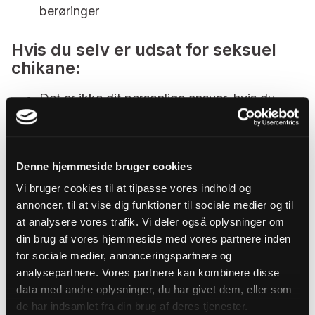
berøringer
Hvis du selv er udsat for seksuel
chikane:
Det er ikke dit personlige ansvar, hvis du
oplever chikane af nogen art. Københavns
Stift har som arbejdsgiver pligt til at sikre et
godt arbejdsmiljø. Din henvendelse vil blive
Denne hjemmeside bruger cookies
taget yderst alvorligt og vil blive behandlet
Vi bruger cookies til at tilpasse vores indhold og
med største diskretion.
annoncer, til at vise dig funktioner til sociale medier og til
Kontakt din nærmeste leder og din
at analysere vores trafik. Vi deler også oplysninger om
arbejdsmiljørepræsentant. De har begge pligt
din brug af vores hjemmeside med vores partnere inden
til at tage din henvendelse alvorligt og til at
for sociale medier, annonceringspartnere og
analysepartnere. Vores partnere kan kombinere disse
agere på din henvendelse.
data med andre oplysninger, du har givet dem, eller som
Hvis det ikke er muligt, så kontakt
de har indsamlet fra din brug af deres tjenester.
Københavns Stift direkte på
kmkbh@km.dk