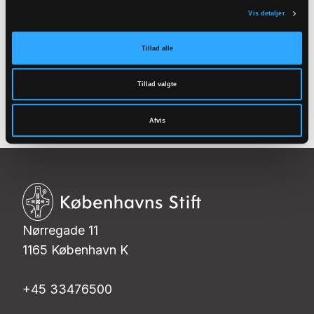
Vis detaljer
tæt på dig
Tillad alle
Se kortet
Tillad valgte
Afvis
Nørregade 11
1165 København K
+45 33476500