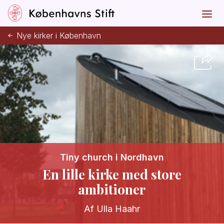
Nye kirker i København
Tiny church i Nordhavn
En lille kirke med store
ambitioner
Af Ulla Haahr