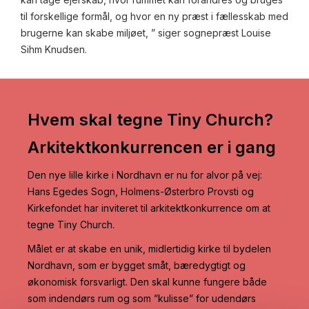
til forskellige formål, og hvor en ny præst i fællesskab med
brugerne kan skabe miljøet, ” siger sognepræst Louise
Sihm Knudsen.
Hvem skal tegne Tiny Church?
Arkitektkonkurrencen er i gang
Den nye lille kirke i Nordhavn er nu for alvor på vej:
Hans Egedes Sogn, Holmens-Østerbro Provsti og
Kirkefondet har inviteret til arkitektkonkurrence om at
tegne Tiny Church.
Målet er at skabe en unik, midlertidig kirke til bydelen
Nordhavn, som er bygget småt, bæredygtigt og
økonomisk forsvarligt. Den skal kunne fungere både
som indendørs rum og som ”kulisse” for udendørs