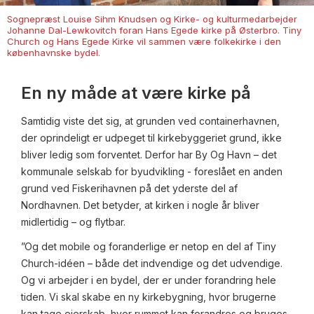
Sognepræst Louise Sihm Knudsen og Kirke- og kulturmedarbejder
Johanne Dal-Lewkovitch foran Hans Egede kirke på Østerbro. Tiny
Church og Hans Egede Kirke vil sammen være folkekirke i den
københavnske bydel.
En ny måde at være kirke på
Samtidig viste det sig, at grunden ved containerhavnen,
der oprindeligt er udpeget til kirkebyggeriet grund, ikke
bliver ledig som forventet. Derfor har By Og Havn – det
kommunale selskab for byudvikling - foreslået en anden
grund ved Fiskerihavnen på det yderste del af
Nordhavnen. Det betyder, at kirken i nogle år bliver
midlertidig – og flytbar.
”Og det mobile og foranderlige er netop en del af Tiny
Church-idéen – både det indvendige og det udvendige.
Og vi arbejder i en bydel, der er under forandring hele
tiden. Vi skal skabe en ny kirkebygning, hvor brugerne
kan tage ejerskab, hvor rummet kan forandres og bruges