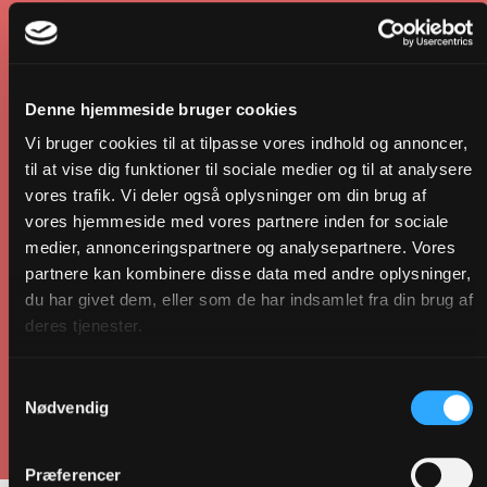
aktiviteter. Med tiden skal der være mulighed for, at
den kan flyttes til en ny lokalitet.
Tiny Church skal kunne rumme ca. 40-50 personer til
gudstjeneste og andre kirkelige handlinger, og det vil
Denne hjemmeside bruger cookies
sige en bygning på op til 75 m2. Det skal også være
Vi bruger cookies til at tilpasse vores indhold og annoncer,
muligt at holde foredrag, undervise konfirmander,
til at vise dig funktioner til sociale medier og til at analysere
dyrke Yoga og lave fællesspisninger m.m. i rummet.
vores trafik. Vi deler også oplysninger om din brug af
Projektet er finansieret af Holmens og Østerbro provsti
vores hjemmeside med vores partnere inden for sociale
med 3 millioner kr. og med 500.000 kr. fra Hans Egedes
medier, annonceringspartnere og analysepartnere. Vores
Sogn.
partnere kan kombinere disse data med andre oplysninger,
du har givet dem, eller som de har indsamlet fra din brug af
Deadline for at aflevere forslag, der ønsker at deltage i
deres tjenester.
konkurrencen, er 19. januar 2023 kl. 12. Vinderprojektet
vil blive offentliggjort 7. marts 2023 kl. 14.
Samtykkevalg
Læs hele materialet til arkitektkonkurrencen her på
Nødvendig
Kirkefondets hjemmeside.
Præferencer