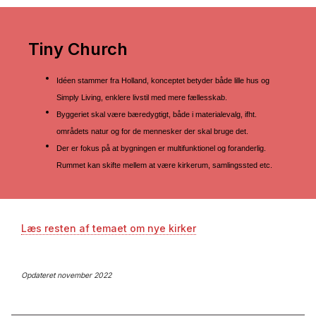
Tiny Church
Idéen stammer fra Holland, konceptet betyder både lille hus og
Simply Living, enklere livstil med mere fællesskab.
Byggeriet skal være bæredygtigt, både i materialevalg, ifht.
områdets natur og for de mennesker der skal bruge det.
Der er fokus på at bygningen er multifunktionel og foranderlig.
Rummet kan skifte mellem at være kirkerum, samlingssted etc.
Læs resten af temaet om nye kirker
Opdateret november 2022