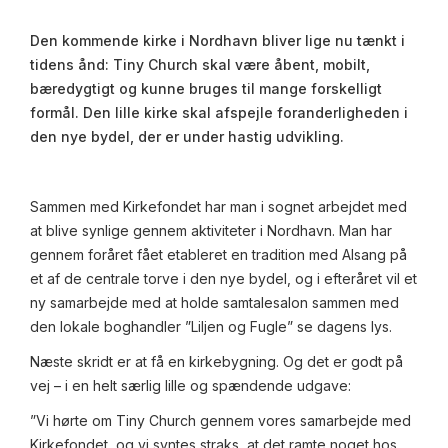
Den kommende kirke i Nordhavn bliver lige nu tænkt i
tidens ånd: Tiny Church skal være åbent, mobilt,
bæredygtigt og kunne bruges til mange forskelligt
formål. Den lille kirke skal afspejle foranderligheden i
den nye bydel, der er under hastig udvikling.
Sammen med Kirkefondet har man i sognet arbejdet med
at blive synlige gennem aktiviteter i Nordhavn. Man har
gennem foråret fået etableret en tradition med Alsang på
et af de centrale torve i den nye bydel, og i efteråret vil et
ny samarbejde med at holde samtalesalon sammen med
den lokale boghandler ”Liljen og Fugle” se dagens lys.
Næste skridt er at få en kirkebygning. Og det er godt på
vej – i en helt særlig lille og spændende udgave:
”Vi hørte om Tiny Church gennem vores samarbejde med
Kirkefondet, og vi syntes straks, at det ramte noget hos